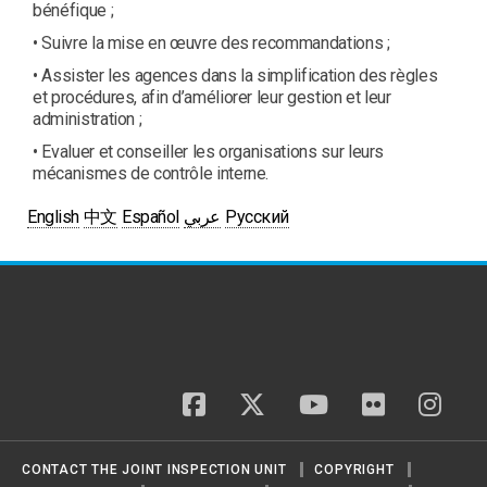
bénéfique ;
• Suivre la mise en œuvre des recommandations ;
• Assister les agences dans la simplification des règles
et procédures, afin d’améliorer leur gestion et leur
administration ;
• Evaluer et conseiller les organisations sur leurs
mécanismes de contrôle interne.
English
中文
Español
عربي
Русский
facebook
twitter
youtube
flickr
insta
CONTACT THE JOINT INSPECTION UNIT
COPYRIGHT