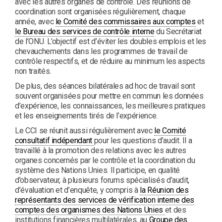
avec les autres organes de contrôle. Des réunions de
coordination sont organisées régulièrement, chaque
année, avec
le Comité des commissaires aux comptes
et
le Bureau des services de contrôle interne
du Secrétariat
de l’ONU. L’objectif est d’éviter les doubles emplois et les
chevauchements dans les programmes de travail de
contrôle respectifs, et de réduire au minimum les aspects
non traités.
De plus, des séances bilatérales ad hoc de travail sont
souvent organisées pour mettre en commun les données
d’expérience, les connaissances, les meilleures pratiques
et les enseignements tirés de l’expérience.
Le CCI se réunit aussi régulièrement avec
le Comité
consultatif indépendant
pour les questions d’audit. Il a
travaillé à la promotion des relations avec les autres
organes concernés par le contrôle et la coordination du
système des Nations Unies. Il participe, en qualité
d’observateur, à plusieurs forums spécialisés d’audit,
d’évaluation et d’enquête, y compris à
la Réunion des
représentants des services de vérification interne des
comptes des organismes des Nations Unies
et des
institutions financières multilatérales, au
Groupe des