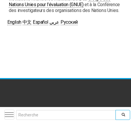
Nations Unies pour l’évaluation (GNUE)
et à la Conférence
des investigateurs des organisations des Nations Unies.
English
中文
Español
عربي
Русский
Toggle navigation
Search form
facebook
twitter
youtube
flickr
insta
Rechercher