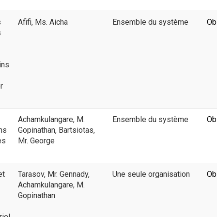
s
Afifi, Ms. Aicha
Ensemble du système
Ob
s
ins
r
Achamkulangare, M.
Ensemble du système
Ob
ns
Gopinathan, Bartsiotas,
es
Mr. George
et
Tarasov, Mr. Gennady,
Une seule organisation
Ob
Achamkulangare, M.
Gopinathan
iel