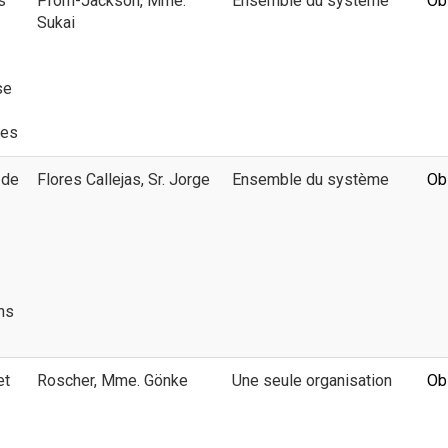
s
Prom-Jackson, Mme.
Ensemble du système
Ob
Sukai
se
ues
 de
Flores Callejas, Sr. Jorge
Ensemble du système
Ob
ns
et
Roscher, Mme. Gönke
Une seule organisation
Ob