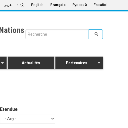
عربي
中文
English
Français
Русский
Español
Nations
Search form
Rechercher
Actualités
Partenaires
Etendue