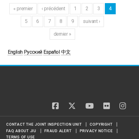
« premier
‹ précédent
1
2
3
4
5
6
7
8
9
suivant ›
dernier »
English
Русский
Español
中文
facebook
twitter
youtube
flickr
insta
CONTACT THE JOINT INSPECTION UNIT
COPYRIGHT
FAQ ABOUT JIU
FRAUD ALERT
PRIVACY NOTICE
TERMS OF USE