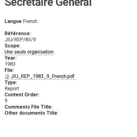
Secrétaire Général
Langue
French
Référence:
JIU/REP/83/9
Scope:
Une seule organisation
Year:
1983
File:
PDF
JIU_REP_1983_9_French.pdf
Type:
Report
Content Order:
9
Comments File Title:
Other documents Title: