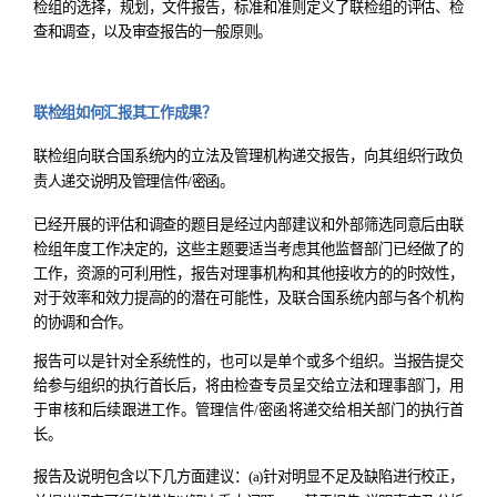
检组的选择，规划，文件报告，标准和准则定义了联检组的评估、检
查和调查，以及审查报告的一般原则。
联检组如何汇报其工作成果？
联检组向联合国系统内的立法及管理机构递交报告，向其组织行政负
责人递交说明及管理信件
/
密函。
已经开展的评估和调查的题目是经过内部建议和外部筛选同意后由联
检组年度工作决定的
，
这些主题要适当考虑其他监督部门已经做了的
工作
，
资源的可利用性
，
报告对理事机构和其他接收方的的时效性
，
对于效率和效力提高的的潜在可能性
，
及联合国系统内部与各个机构
的协调和合作。
报告可以是针对全系统性的
，
也可以是单个或多个组织。当报告提交
给参与组织的执行首长后
，
将由检查专员呈交给立法和理事部门
，
用
于审核和后续跟进工作。管理信件
/
密函将递交给相关部门的执行首
长。
报告及说明包含以下几方面建议：
(a)
针对明显不足及缺陷进行校正，