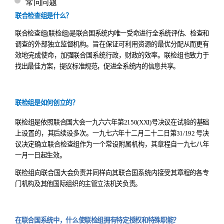
常问问题
联合检查组是什么？
联合检查组
(
联检组
)
是联合国系统内唯一受命进行全系统评估、检查和
调查的外部独立监督机构。旨在保证可利用资源的最优分配从而更有
效地完成使命，加强联合国系统行政，财政的效率。联检组也致力于
找出最佳方案，
提议标准规范，促进全系统内的信息共享。
联检组是如何创立的？
联检组是依照联合国大会一九六六年第
2150(XXI)
号决议在试验的基础
上设置的，其后续设多次。一九七六年十二月二十二日第
31/192
号决
议决定确立联合检查组作为一个常设附属机构，其章程自一九七八年
一月一日起生效。
联检组向联合国大会负责并同样向其联合国系统内接受其章程的各专
门机构及其他国际组织的主管立法机关负责。
在联合国系统中，什么使联检组拥有特定授权和特殊职能？