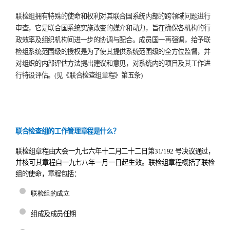
联检组拥有特殊的使命和权利对其联合国系统内部的跨领域问题进行
审查，它是联合国系统实施改变的媒介和动力，旨在确保各机构的行
政效率及组织机构间进一步的协调与配合。成员国一再强调，给予联
检组系统范围级的授权是为了使其提供系统范围级的全方位监督，并
对组织的内部评估方法提出建议和意见，对系统内的项目及其工作进
行特设评估。
(
见《联合检查组章程》第五条
)
联合检查组的工作管理章程是什么？
联检组章程由大会一九七六年十二月二十二日第
31/192
号决议通过
，
并核可其章程自一九七八年一月一日起生效。联检组章程概括了联检
组的使命
，
章程包括
：
联检组的成立
组成及成员任期