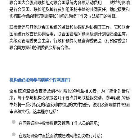
联合国大会强调联检组对联合国系统内各项活动费用
——
效益的影响
是各会员国、联检组及其各参加组织秘书处的共同责任。确定接受和
实行联检组的建议则需要长时间的后续工作及立法部门的监督。
联检组还与其他联合国系统
的监督和协调机构协调其工作。它和联合
国系统行政首长协调理事
，
联合国管理问题高级别计划委员会主席
，
高级别管理委员会主席
，
行政和预算问题咨询委员会
（
行预咨委会
）
联合国方案和协调委员会都有合作。
机构组织如何参与到整个程序进程？
全系统的监督检查涉及到不同阶段的利益相关者
，
为了简化对话程
序
，
每个参与机构必须提名几个要点并与联检组交涉
，
参与组织的秘
书处将一系列特定的程序对联检组的文件报告
，
说明及管理信件
/
密函
审议和实行。这套程序包括：
在问卷调查中收集数据及管理
/
工作人员的意见；
在现场调查中直接面试或通过网络会议进行对话；