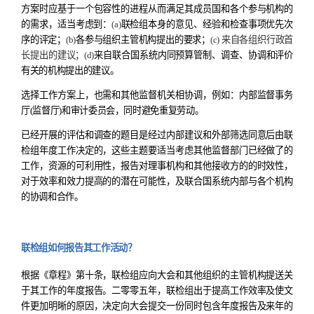
方案时应基于一个包容性的进程从而满足其成员国和各个参与机构的
的需求，适当考虑到：
(a)
联检组本身的意见、经验和检查事项优先次
序的评定；
(b)
各参与组织主管机构提出的要求；
(c)
来自各组织行政首
长提出的建议；
(d)
来自联合国系统内同预算管制、调查、协调和评价
有关的机构提出的建议。
选择工作方案上，也需和其他监督机关相协调，例如：内部监督事务
厅(监督厅)和审计委员会，同时避免重复劳动。
已经开展的评估和调查的题目是经过内部建议和外部筛选同意后由联
检组年度工作决定的，这些主题要适当考虑其他监督部门已经做了的
工作，资源的可利用性，报告对理事机构和其他接收方的的时效性，
对于效率和效力提高的的潜在可能性，及联合国系统内部与各个机构
的协调和合作。
联检组如何报告其工作活动？
根据《章程》第十条
，
联检组应向大会和其他组织的主管机构提送关
于其工作的年度报告。二零零五年，联检组出于提高工作效率及使文
件更加明晰的原因，决定向大会提交一份同时包含年度报告及来年的