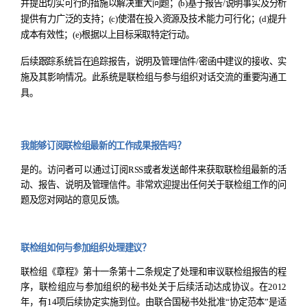
并提出切实可行的措施以解决重大问题；
(b)
基于报告
/
说明事实及分析
提供有力广泛的支持；
(c)
使潜在投入资源及技术能力可行化；
(d)
提升
成本有效性；
(e)
根据以上目标采取特定行动。
后续跟踪系统旨在追踪报告，说明及管理信件
/
密函中建议的接收、实
施及其影响情况。此系统是联检组与参与组织对话交流的重要沟通工
具。
我能够订阅联检组最新的工作成果报告吗？
是的。访问者可以通过订阅
RSS
或者发送邮件来获取联检组最新的活
动、报告、说明及管理信件。非常欢迎提出任何关于联检组工作的问
题及您对网站的意见反馈。
联检组如何与参加组织处理建议？
联检组《章程》第十一条第十二条规定了处理和审议联检组报告的程
序
，
联检组应与参加组织的秘书处关于后续活动达成协议。在
2012
年，有
14
项后续协定实施到位。由联合国秘书处批准
“
协定范本
”
是适