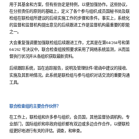
用于其基金和方案，但有些协定是特例，以便加强协作。这些协议，
在分担责任的原则的基础上，定义了各个参与组织
,
成员国秘书处及联
检组在联检组所建议的后续实施工作的步骤和条件。事实上，系统化
的监督和监督机构提出意见的后续跟进工作是监督机构最重要的职能
之一。
大会重复强调要加强联检组后续跟进工作，尤其是在第
64/264
号和第
64/262
号决议中，联合检查组按照要求采用了网络系统监测，从而监
督执行状况并从各组织获取最新资料。
后续跟踪系统
，
旨在追踪报告
，
说明及管理信件
/
密函中建议的接收、
实施及其影响情况。此系统是联检组与参与组织对话交流的重要沟通
工具。
联合检查组的主要合作伙伴？
在工作上
，
联检组和许多参与组织
，
会员国
，
其他监督协调机构
，
专
业部门
，
国际组织和非政府组织都有双边或多边合作合作
，
以便联检
组更好地进行有关的评估
，
调查
，
和审查。