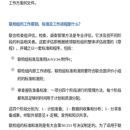
工作方案的文件。
联检组的工作原则、标准及工作进程是什么？
联合检查组评估
，
检查
，
调查管理方法是专业评估
，
它涉及到不同阶
段的利益相关者。这套评估即根据统领联检组的整体评估政策的《章
程》，并辅之以一套标准和程序，包括：
联检组标准及准则
附件
；
(A/51/34/
I)
联检组内部工作进程，联检组标准和准则要符合联合国评价小组
的的标准和准则；
审查报告准备标准：一项分四个阶段进行的管理方法，每个阶段
都有其足够的时间用于计划和资源分配。
这四个阶段分别为：
1 –
计划准备；
2 –
数据的收集和分析；
3 –
分享准
备成果，听取外部意见
4 -
定稿；宣传和知识共享。
联检组的标准和准则是有大会第
50/233
号决议制定的。为了适用于联