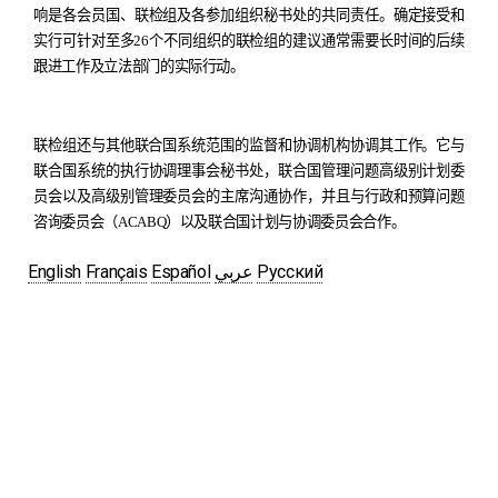
响是各会员国、联检组及各参加组织秘书处的共同责任。确定接受和
实行可针对至多
26
个不同组织的联检组的建议通常需要长时间的后续
跟进工作及立法部门的实际行动。
联检组还与其他联合国系统范围
的监督和协调机构协调其工作。它与
联合国系统的执行协调理事会秘书处，联合国管理问题高级别计划委
员会以及高级别管理委员会的主席沟通协作，并且与行政和预算问题
咨询委员会（
ACABQ
）以及联合国计划与协调委员会合作。
English
Français
Español
عربي
Русский