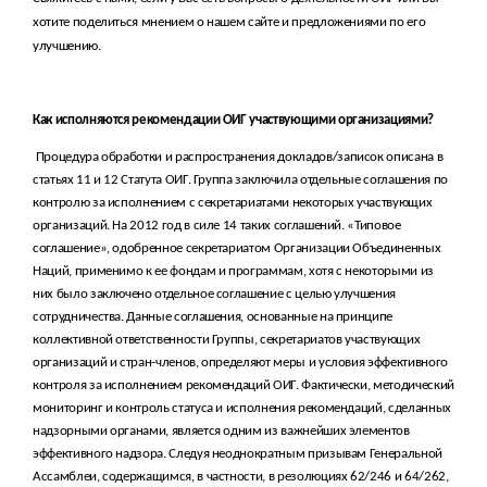
хотите поделиться мнением о нашем сайте и предложениями по его
улучшению.
Как исполняются рекомендации ОИГ участвующими организациями?
Процедура обработки и распространения докладов/записок описана в
статьях 11 и 12 Статута ОИГ. Группа заключила отдельные соглашения по
контролю за исполнением с секретариатами некоторых участвующих
организаций. На 2012 год в силе 14 таких соглашений. «Типовое
соглашение», одобренное секретариатом Организации Объединенных
Наций, применимо к ее фондам и программам, хотя с некоторыми из
них было заключено отдельное соглашение с целью улучшения
сотрудничества. Данные соглашения, основанные на принципе
коллективной ответственности Группы, секретариатов участвующих
организаций и стран-членов, определяют меры и условия эффективного
контроля за исполнением рекомендаций ОИГ. Фактически, методический
мониторинг и контроль статуса и исполнения рекомендаций, сделанных
надзорными органами, является одним из важнейших элементов
эффективного надзора. Следуя неоднократным призывам Генеральной
Ассамблеи, содержащимся, в частности, в резолюциях 62/246 и 64/262,