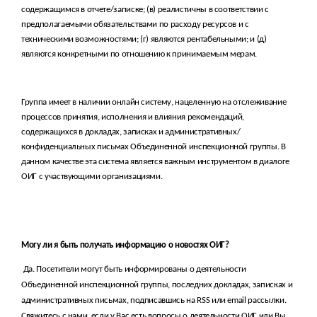
содержащимся в отчете/записке; (в) реалистичны в соответствии с
предполагаемыми обязательствами по расходу ресурсов и с
техническими возможностями; (г) являются рентабельными; и (д)
являются конкретными по отношению к принимаемым мерам.
Группа имеет в наличии онлайн систему, нацеленную на отслеживание
процессов принятия, исполнения и влияния рекомендаций,
содержащихся в докладах, записках и административных/
конфиденциальных письмах Объединенной инспекционной группы. В
данном качестве эта система является важным инструментом в диалоге
ОИГ с участвующими организациями.
Могу ли я быть получать информацию о новостях ОИГ?
Да. Посетители могут быть информированы о деятельности
Объединенной инспекционной группы, последних докладах, записках и
административных письмах, подписавшись на RSS или email рассылки.
Свяжитесь с нами, если у Вас есть вопросы о деятельности ОИГ или Вы