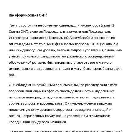
Как сформирована ОИГ?
Группа состоит из не более чем одиннадцати инспекторов (статья 2
Статута ОИГ)
, включая Председателя и заместителя Председателя.
Инспекторы назначаются Генеральной Ассамблеей на основании их
опыта в административных и финансовых вопросах на национальном
или международном уровнях, включая вопросы управления, с должным
учетом принципа справедливого географического распределения и
обоснованной ротации. Инспекторы выступают от своего личного
имени, назначаются сроком на пять лет и могут быть переизбраны один
раз.
Они обладают широчайшими полномочиями по расследованию всех
вопросов, влияющих на эффективность деятельности и надлежащее
использование средств, и для этих целей они могут предпринимать
срочные запросы и расследования. Они уполномочены выражать
независимую точку зрения посредством проведения инспекций и
оценок, направленных на улучшение управления и его методов и
координации между организациями.