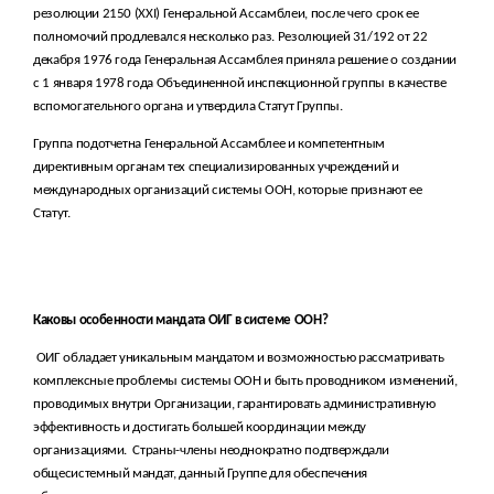
резолюции 2150 (XXI) Генеральной Ассамблеи, после чего срок ее
полномочий продлевался несколько раз. Резолюцией 31/192 от 22
декабря 1976 года Генеральная Ассамблея приняла решение о создании
с 1 января 1978 года Объединенной инспекционной группы в качестве
вспомогательного органа и утвердила Статут Группы.
Группа подотчетна Генеральной Ассамблее и компетентным
директивным органам тех специализированных учреждений и
международных организаций системы ООН, которые признают ее
Статут.
Каковы особенности мандата ОИГ в системе ООН?
ОИГ обладает уникальным мандатом и возможностью рассматривать
комплексные проблемы системы ООН и быть проводником изменений,
проводимых внутри Организации, гарантировать административную
эффективность и достигать большей координации между
организациями.
Страны-члены неоднократно подтверждали
общесистемный мандат, данный Группе для обеспечения