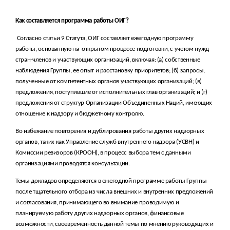
Как составляется программа работы ОИГ?
Согласно статьи 9 Статута, ОИГ составляет ежегодную программу
работы, основанную на
открытом процессе подготовки, с учетом нужд
стран-членов и участвующих организаций, включая: (а) собственные
наблюдения Группы, ее опыт и расстановку приоритетов; (б) запросы,
полученные от компетентных органов участвующих организаций; (в)
предложения, поступившие от исполнительных глав организаций; и (г)
предложения от структур Организации Объединенных Наций, имеющих
отношение к надзору и бюджетному контролю.
Во избежание повторения и дублирования работы других надзорных
органов, таких как Управление служб внутреннего надзора (УСВН) и
Комиссии ревизоров (КРООН), в процесс выбора тем с данными
организациями проводятся консультации.
Темы докладов определяются в ежегодной программе работы Группы
после тщательного отбора из числа внешних и внутренних предложений
и согласования, принимающего во внимание проводимую и
планируемую работу других надзорных органов, финансовые
возможности, своевременность данной темы по мнению руководящих и