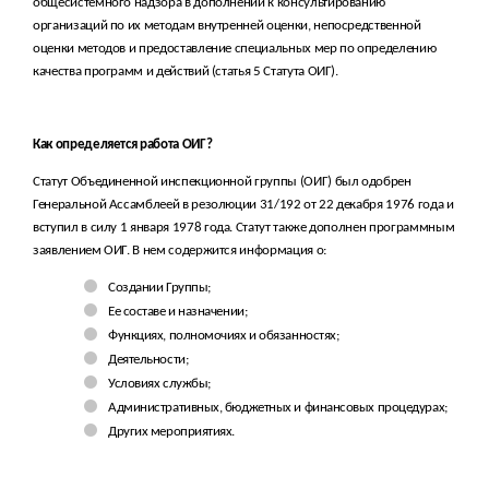
общесистемного надзора в дополнении к консультированию
организаций по их методам внутренней оценки, непосредственной
оценки методов и предоставление специальных мер по определению
качества программ и действий (статья 5 Статута ОИГ).
Как определяется работа ОИГ?
Статут Объединенной инспекционной группы (ОИГ) был одобрен
Генеральной Ассамблеей в резолюции 31/192 от 22 декабря 1976 года и
вступил в силу 1 января 1978 года. Статут также дополнен программным
заявлением ОИГ. В нем содержится информация о:
Создании Группы;
Ее составе и назначении;
Функциях, полномочиях и обязанностях;
Деятельности;
Условиях службы;
Административных, бюджетных и финансовых процедурах;
Других мероприятиях.