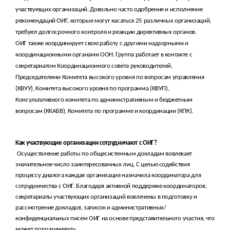
участвующих организаций. Довольно часто одобрение и исполнение
рекомендаций ОИГ, которые могут касаться 25 различных организаций,
требуют долгосрочного контроля и реакции директивных органов.
ОИГ также координирует свою работу с другими надзорными и
координационными органами ООН. Группа работает в контакте с
секретариатом Координационного совета руководителей,
Председателями Комитета высокого уровня по вопросам управления
(КВУУ), Комитета высокого уровня по программа (КВУП),
Консультативного комитета по административным и бюджетным
вопросам (ККАБВ)
, Комитета по программе и координации (КПК).
Как участвующие организации сотрудничают с ОИГ?
Осуществление работы по общесистемным докладам вовлекает
значительное число заинтересованных лиц. С целью содействия
процессу диалога каждая организация назначила координатора для
сотрудничества с ОИГ. Благодаря активной поддержке координаторов,
секретариаты участвующих организаций вовлечены в подготовку и
рассмотрение докладов, записок и административных/
конфиденциальных писем ОИГ на основе представительного участия, что
может подразумевать: