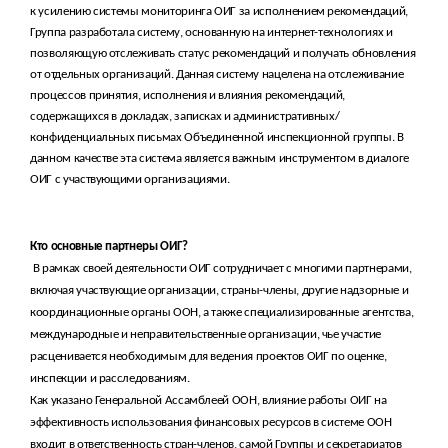
к усилению системы мониторинга ОИГ за исполнением рекомендаций,
Группа разработала систему, основанную на интернет-технологиях и
позволяющую отслеживать статус рекомендаций и получать обновления
от отдельных организаций. Данная систему нацелена на отслеживание
процессов принятия, исполнения и влияния рекомендаций,
содержащихся в докладах, записках и административных/
конфиденциальных письмах Объединенной инспекционной группы. В
данном качестве эта система является важным инструментом в диалоге
ОИГ с участвующими организациями.
Кто основные партнеры ОИГ
?
В рамках своей деятельности ОИГ сотрудничает с многими партнерами,
включая участвующие организации, страны-члены, другие надзорные и
координационные органы ООН, а также специализированные агентства,
международные и неправительственные организации, чье участие
расценивается необходимым для ведения проектов ОИГ по оценке,
инспекции и расследованиям.
Как указано Генеральной Ассамблеей ООН, влияние работы ОИГ на
эффективность использования финансовых ресурсов в системе ООН
входит в ответственность стран-членов, самой Группы и секретариатов