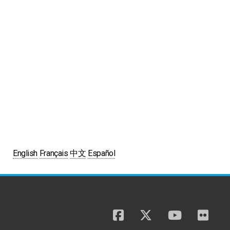
English
Français
中文
Español
facebook
twitter
youtube
flickr