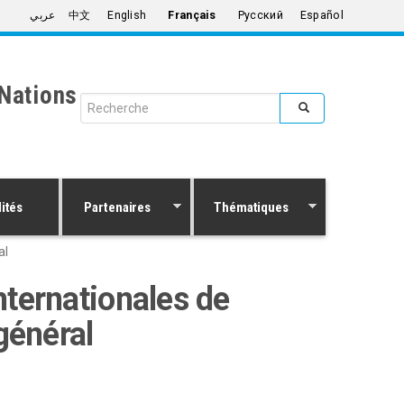
عربي
中文
English
Français
Русский
Español
Nations
Search form
Rechercher
ités
Partenaires
Thématiques
al
nternationales de
général