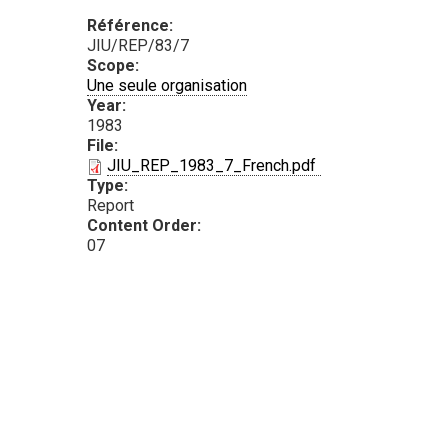
Référence:
JIU/REP/83/7
Scope:
Une seule organisation
Year:
1983
File:
PDF
JIU_REP_1983_7_French.pdf
Type:
Report
Content Order:
07