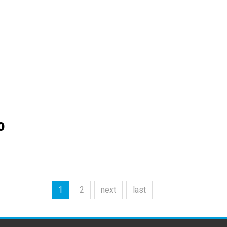
o
1
2
next
last