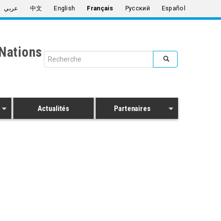
عربي
中文
English
Français
Русский
Español
Nations
Search form
Rechercher
Actualités
Partenaires