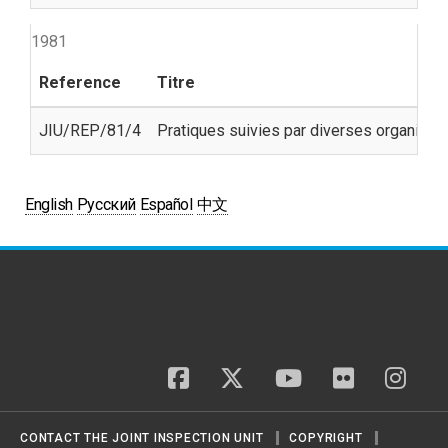
1981
Reference
Titre
JIU/REP/81/4
Pratiques suivies par diverses organisat
English
Русский
Español
中文
facebook
twitter
youtube
flickr
insta
CONTACT THE JOINT INSPECTION UNIT
COPYRIGHT