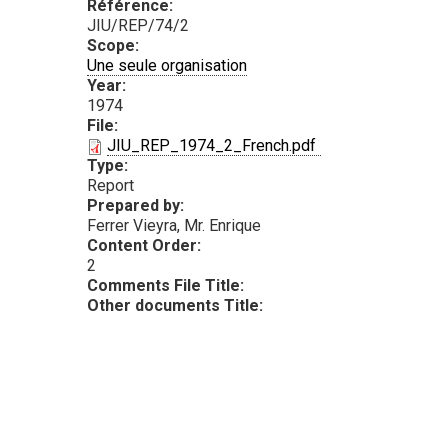
Référence:
JIU/REP/74/2
Scope:
Une seule organisation
Year:
1974
File:
PDF
JIU_REP_1974_2_French.pdf
Type:
Report
Prepared by:
Ferrer Vieyra, Mr. Enrique
Content Order:
2
Comments File Title:
Other documents Title: