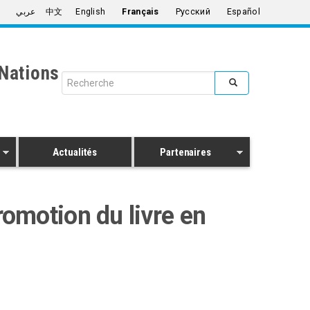
عربي
中文
English
Français
Русский
Español
Nations
Search form
Rechercher
Actualités
Partenaires
romotion du livre en