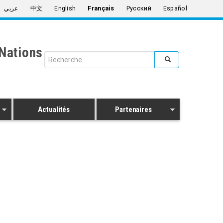
عربي
中文
English
Français
Русский
Español
Nations
Search form
Rechercher
Actualités
Partenaires