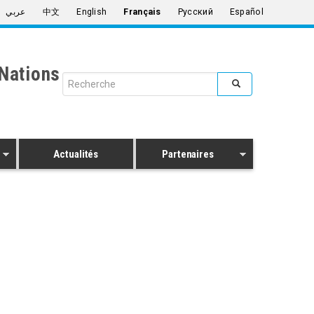
عربي
中文
English
Français
Русский
Español
Nations
Search form
Rechercher
Actualités
Partenaires