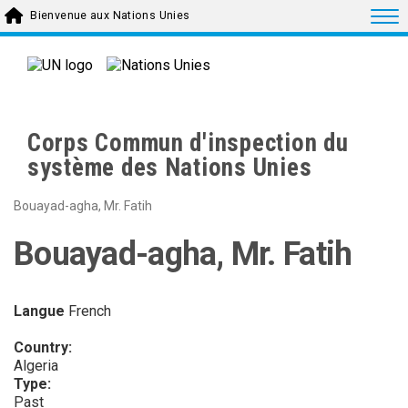
Skip to main content
Togg
Bienvenue aux Nations Unies
Corps Commun d'inspection du
système des Nations Unies
Bouayad-agha, Mr. Fatih
Bouayad-agha, Mr. Fatih
Langue
French
Country:
Algeria
Type:
Past