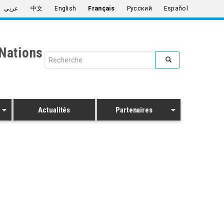
عربي
中文
English
Français
Русский
Español
Nations
Search form
Rechercher
Actualités
Partenaires