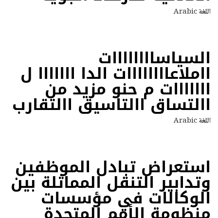
اللغة
Arabic
السياساااااااات
ااملاعاااااااات الدا ااااااا ل
ااااااات م حنو مزيد من
االتساق االتاسيق االتقارب
اللغة
Arabic
استعراض تبادل الموظفين
وتدابير التنقل المماثلة بين
الوكالات في مؤسسات
منظومة الأمم المتحدة