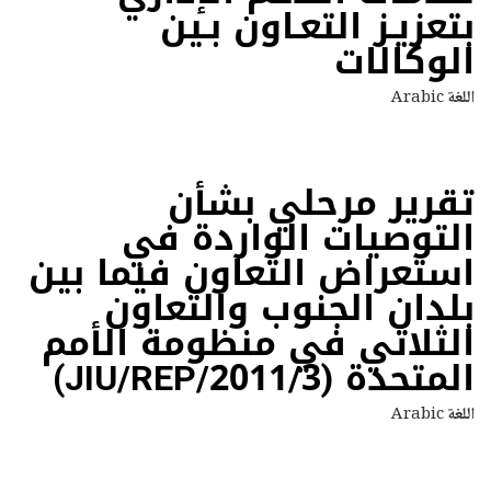
بتعزيـز التعـاون بـين
الوكالات
اللغة
Arabic
تقرير مرحلي بشأن
التوصيات الواردة في
استعراض التعاون فيما بين
بلدان الجنوب والتعاون
الثلاثي في منظومة الأمم
المتحدة (JIU/REP/2011/3)
اللغة
Arabic