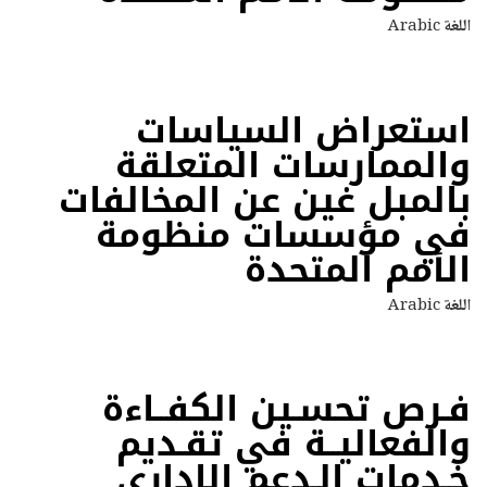
اللغة
Arabic
استعراض السياسات
والممارسات المتعلقة
بالمبل غين عن المخالفات
في مؤسسات منظومة
الأمم المتحدة
اللغة
Arabic
فـرص تحسـين الكفــاءة
والفعاليــة في تقـديم
خـدمات الـدعم الإداري