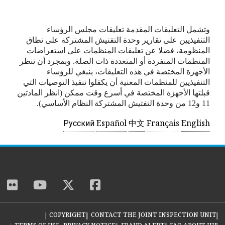
وتشمل التعليقات المقدمة تعليقات مجلس الرؤساء
التنفيذيين على تقارير وحدة التفتيش المشتركة على نطاق
المنظومة، فضلا عن تعليقات المنظمات على استعراضات
المنظمات المنفردة أو المتعددة ذات الصلة. وبمجرد أن تنظر
الأجهزة المختصة في هذه التعليقات، ينبغي للرؤساء
التنفيذيين للمنظمات المعنية أن يكفلوا تنفيذ التوصيات التي
قبلتها الأجهزة المختصة في أسرع وقت ممكن (انظر المادتين
11 و12 من وحدة التفتيش المشتركة
النظام الأساسي).
Русский
Español
中文
Français
English
ckr
youtube
twitter
facebook
COPYRIGHT
CONTACT THE JOINT INSPECTION UNIT