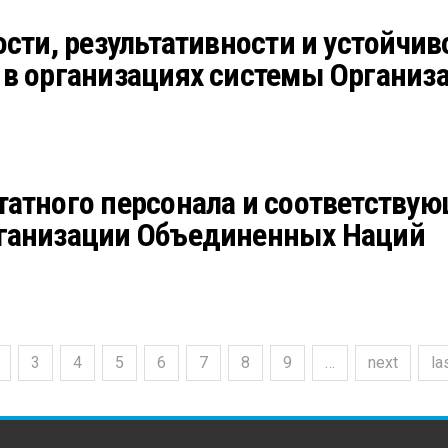
ости, результативности и устойчи
 в организациях системы Органи
татного персонала и соответству
рганизации Объединенных Наций
3
4
5
6
7
8
9
…
next
la