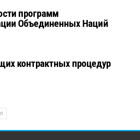
вости программ
зации Объединенных Наций
ющих контрактных процедур
st