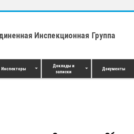
диненная Инспекционная Группа
Доклады и
Инспекторы
Документы
записки