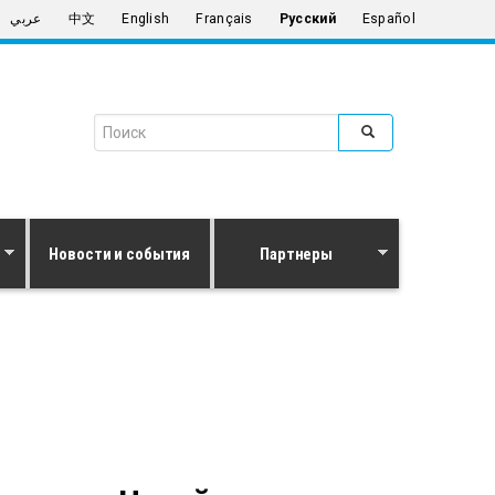
عربي
中文
English
Français
Русский
Español
Search form
Поиск
Новости и события
Партнеры