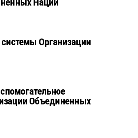
иненных Наций
х системы Организации
вспомогательное
низации Объединенных