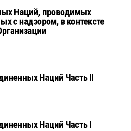
ных Наций, проводимых
ых с надзором, в контексте
Организации
иненных Наций Часть II
диненных Наций Часть I