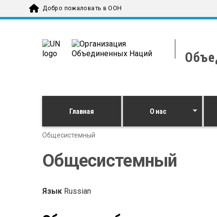
Skip to main content
Добро пожаловать в ООН
Объе
Главная
О нас
Общесистемный
Общесистемный
Язык
Russian