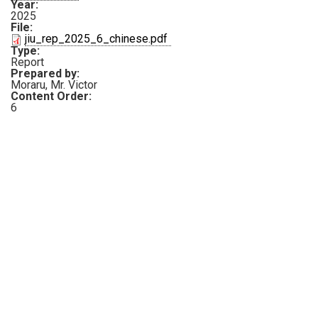
Year:
2025
File:
PDF
jiu_rep_2025_6_chinese.pdf
Type:
Report
Prepared by:
Moraru, Mr. Victor
Content Order:
6