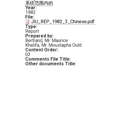
系统范围内的
Year:
1982
File:
PDF
JIU_REP_1982_3_Chinese.pdf
Type:
Report
Prepared by:
Bertrand, Mr. Maurice
Khalifa, Mr. Moustapha Ould
Content Order:
03
Comments File Title:
Other documents Title: