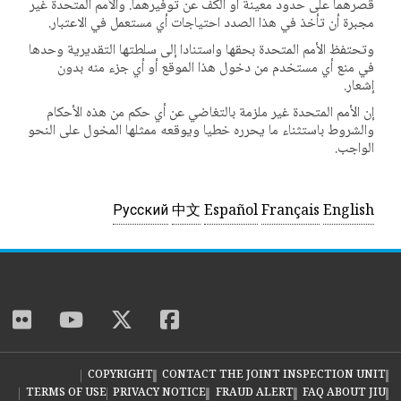
قصرهما على حدود معينة أو الكف عن توفيرهما. والأمم المتحدة غير
مجبرة أن تأخذ في هذا الصدد احتياجات أي مستعمل في الاعتبار.
وتحتفظ الأمم المتحدة بحقها واستنادا إلى سلطتها التقديرية وحدها
في منع أي مستخدم من دخول هذا الموقع أو أي جزء منه بدون
إشعار.
إن الأمم المتحدة غير ملزمة بالتغاضي عن أي حكم من هذه الأحكام
والشروط باستثناء ما يحرره خطيا ويوقعه ممثلها المخول على النحو
الواجب.
Русский
中文
Español
Français
English
ckr
youtube
twitter
facebook
COPYRIGHT
CONTACT THE JOINT INSPECTION UNIT
TERMS OF USE
PRIVACY NOTICE
FRAUD ALERT
FAQ ABOUT JIU