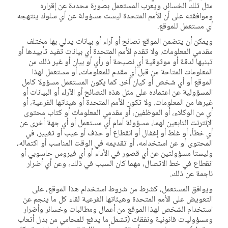
مثل تلك الخسائر. ويعرب المستعمل بصورة محددة عن إقراره
وموافقته على أن الأمم المتحدة ليست مسؤولة عن أي سلوك ينتهجه
أي مستعمل للموقع.
ويمكن أن يتضمن الموقع نصائح أو آراء أو بيانات يدلي بها مختلف
مقدمي المعلومات. ولا تقدم الأمم المتحدة أي بيانات تفيد تأييدها أو
تبنيها لدقة أو موثوقية أي نصيحة أو رأي أو بيان أو غير ذلك من
المعلومات المتاحة من قبل أي مقدم للمعلومات، أو مستعمل لهذا
الموقع أو أي شخص أو كيان آخر. كما يكون المستعمل مسؤولا كامل
المسؤولية عن اعتماده على مثل هذه النصائح أو الآراء أو البيانات أو
غيرها من المعلومات. ولا تكون الأمم المتحدة أو هيئاتها الفرعية، أو
أي من الوكلاء، أو الموظفين، أو مقدمي المعلومات أو كتاب محتوى
الإنترنت التابعين لهما، مسؤولة أمام أي مستعمل أو أي جهة أخرى عن
أي خطأ، أو غلط أو إغفال أو انقطاع أو حذف أو عيب أو تغيير، في
المحتوى أو عن استخدامه، أو تقديمه في الوقت المناسب أو اكتماله،
وليستا مسؤولتين عن أي قصور في الأداء أو أي فيروس حاسوبي أو
انقطاع في خط الاتصال، مهما كان السبب في ذلك، وعن أي أضرار
ناجمة عن ذلك.
ويوافق المستعمل، كشرط من شروط استخدام هذا الموقع، على
التعويض على الأمم المتحدة وهيئاتها الفرعية لقاء كل ما ينجم عن
استخدام الشخص لهذا الموقع من أعمال ومطالبات وخسائر وأضرار
ومسؤوليات قانونية ونفقات (تشمل ما يدفع للمحامي من بدل أتعاب