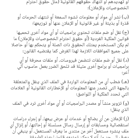
أو تهديدهم أو انتهاك حقوقهم القانونية (مثل حقوق احترام
الخصوصيات والإعلان)؛
(ب) نشر أي مواد أو معلومات تشوه السمعة أو تنتهك الحرمات أو
قذرة أو بذيئة أو غير قانونية أو الإعلان عنها أو توزيعها؛
(ج) نقل أو ضم ملفات تحتوي برامجيات أو أي مواد أخرى تحميها
قوانين الملكية الفردية (أو حقوق احترام الخصوصيات والإعلان) ما
لم يكن المستخدم يمتلك الحقوق ذات الصلة أو يتحكم بها أو حاصلا
على جميع الموافقات اللازمة لهذا الغرض كما يقتضيه القانون؛
(د) نقل أو ضم ملفات تتضمن فيروسات، أو ملفات محرفة أو أي
برامجيات أو برامج أخرى مثيلة قد تلحق الضرر بعمل حاسوب آلي
آخر؛
(هـ) شطب أي من المعلومات الواردة في الملف الذي ينقل والمتعلقة
بالجهة التي تصدر عنها المعلومات أو الإخطارات القانونية أو العلامات
التي تحدد الملكية أو اللواصق؛
(و) تزوير منشأ أو مصدر البرامجيات أو أي مواد أخرى ترد في الملف
الذي ينقل؛
(ز) الإعلان عن أي بضائع أو خدمات أو عرض بيعها، أو إجراء دراسات
استقصائية ومسابقات أو إرسال رسائل مسلسلة أو إحالتها، أو إنزال أي
ملف ينشره مستعمل آخر من منتدى ما يعرف المستعمل، أو ينبغي أن
يعرف إلى حد ما، أنه لا يمكن توزيعه قانونيا بهذه الطريقة.