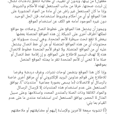
معقول) من بينها، وبدون أي تقييد، أي مطالبة تتعلق بادعاءات تشكل،
إن ثبتت صحتها، خرقا من جانب المستعمل لهذه الأحكام والشروط.
وإذا ما كان المستعمل غير راض عن أي مادة من المواد المنشورة على
هذا الموقع أو أي من أحكام وشروط استخدامه، فإن الحل الوحيد
دون غيره الموجود أمامه هو الكف عن استخدام الموقع.
ويجوز أن يشتمل هذا الموقع على خطوط اتصال وصلات مع مواقع
تملكها أطراف أخرى على الشبكة. إن هذه المواقع المتصلة بعضها
ببعض لا تقع تحت سيطرة الأمم المتحدة، وهي ليست مسؤولة عن
محتويات أي من هذه المواقع المتصلة أو عن أي خط اتصال يشتمل
عليه أي من المواقع المتصلة. ولا توفر الأمم المتحدة خطوط الاتصال
هذه إلا لهدف تيسير الاطلاع على المواقع، و إن إقامة خط اتصال أو
صلة ما لا تعني أن الأمم المتحدة تقر ما يمثله الموقع المتصل
بموقعها.
وإذا كان هذا الموقع يتضمن لوحات نشرات، وغرف دردشة وفرصا
للاطلاع على قوائم عناوين البريد الإلكتروني أو أي مرافق أخرى خاصة
بالرسائل أو الاتصالات (ما يسمى بصورة جماعية "منتديات")، يوافق
المستعمل على عدم استخدام هذه المنتديات إلا لإرسال الرسائل
والمواد اللائقة وذات الصلة بالمنتدى المحدد واستلامها. وعلى سبيل
المثال لا الحصر، يوافق المستعمل لدى استخدامه منتدى ما على عدم
القيام بما يلي:
(أ) تشويه سمعة الآخرين والإساءة إليهم أو مضايقتهم أو ملاحقتهم