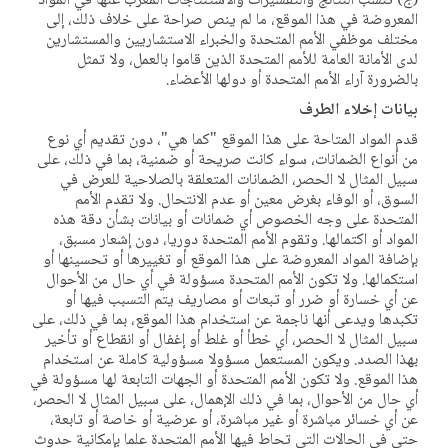
(ج) تنسب النتائج والتفسيرات والاستنتاجات المعرب عنها في المواد
المعروضة في هذا الموقع، ما لم ينص صراحة على خلاف ذلك، إلى
مختلف موظفي الأمم المتحدة والخبراء الاستشاريين والمستشارين
لدى الأمانة العامة للأمم المتحدة الذين قاموا بالعمل، ولا تمثل
بالضرورة آراء الأمم المتحدة أو دولها الأعضاء.
بيانات إخلاء الطرف
قدم المواد المتاحة على هذا الموقع "كما هي"، دون تقديم أي نوع
من أنواع الضمانات، سواء كانت صريحة أو ضمنية، بما في ذلك، على
سبيل المثال لا الحصر، الضمانات المتعلقة بالصلاحية للعرض في
السوق، أو الوفاء بغرض معين أو عدم الانتحال. ولا تقدم الأمم
المتحدة على وجه الخصوص أي ضمانات أو بيانات بشأن دقة هذه
المواد أو اكتمالها. وتقوم الأمم المتحدة دوريا، دون إشعار مسبق،
بإضافة المواد المعروضة على هذا الموقع أو تغييرها أو تحسينها أو
استكمالها. ولا تكون الأمم المتحدة مسؤولة في أي حال من الأحوال
عن أي خسارة أو ضرر أو تبعات أو مصاريف يتم التسبب فيها أو
تكبدها ويدعى أنها ناجمة عن استخدام هذا الموقع، بما في ذلك، على
سبيل المثال لا الحصر، أي خطأ أو غلط أو إغفال أو انقطاع أو تأخير
بهذا الصدد. ويكون المستعمل مسؤولا مسؤولية كاملة عن استخدام
هذا الموقع. ولا تكون الأمم المتحدة أو الجهات التابعة لها مسؤولة في
أي حال من الأحوال، بما في ذلك الإهمال، على سبيل المثال لا الحصر،
عن أي خسائر مباشرة أو غير مباشرة، أو عرضية أو خاصة أو تابعة،
حتى في الحالات التي تحاط فيها الأمم المتحدة علما بإمكانية حدوث