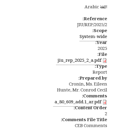
اللغة
Arabic
Reference:
JIU/REP/2025/2
Scope:
System-wide
Year:
2025
File:
PDF
jiu_rep_2025_2_a.pdf
Type:
Report
Prepared by:
Cronin, Ms. Eileen
Hunte, Mr. Conrod Cecil
Comments:
PDF
a_80_609_add.1_ar.pdf
Content Order:
2
Comments File Title:
CEB Comments