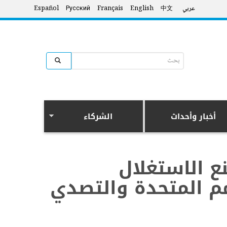
عربي
中文
English
Français
Русский
Español
Search form
البحث
أخبار وأحداث
الشركاء
ع الاستغلال
م المتحدة والتصدي