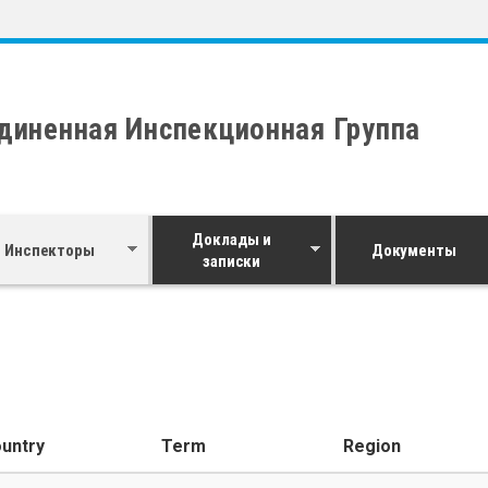
диненная Инспекционная Группа
Доклады и
Инспекторы
Документы
записки
untry
Term
Region