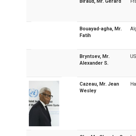
Biraud, Mr. Gérard
Fr
Bouayad-agha, Mr.
Al
Fatih
Bryntsev, Mr.
U
Аlexander S.
Cazeau, Mr. Jean
Ha
Wesley