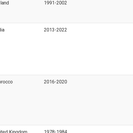
land
1991-2002
dia
2013-2022
rocco
2016-2020
ited Kingdom
1978-1984