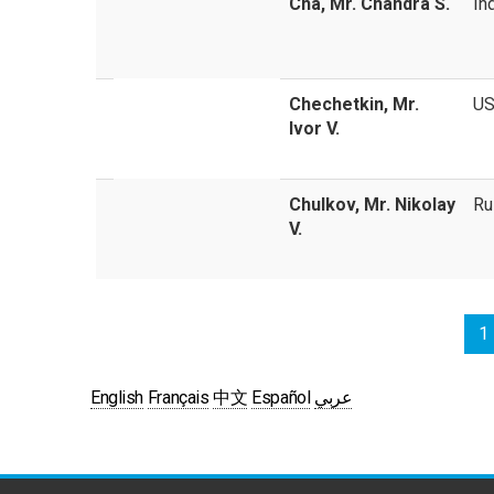
Cha, Mr. Chandra S.
In
Chechetkin, Mr.
U
Ivor V.
Chulkov, Mr. Nikolay
Ru
V.
1
English
Français
中文
Español
عربي