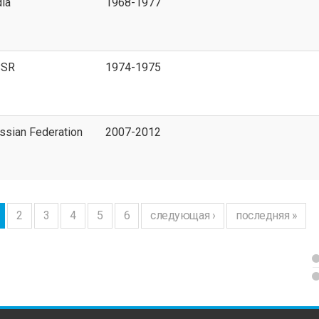
dia
1968-1977
SSR
1974-1975
ssian Federation
2007-2012
2
3
4
5
6
следующая ›
последняя »