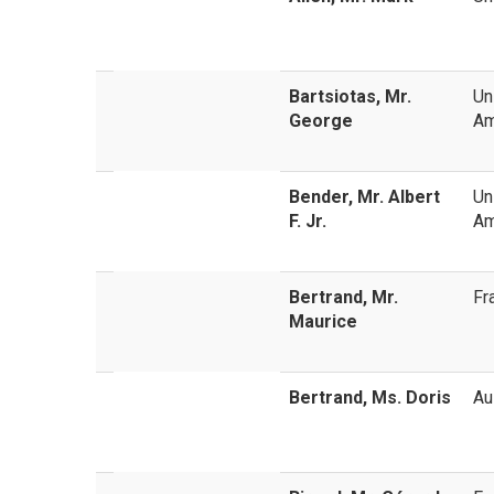
Bartsiotas, Mr.
Un
George
Am
Bender, Mr. Albert
Un
F. Jr.
Am
Bertrand, Mr.
Fr
Maurice
Bertrand, Ms. Doris
Au