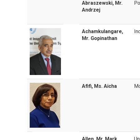
Abraszewski, Mr.
Po
Andrzej
Achamkulangare,
In
Mr. Gopinathan
Afifi, Ms. Aicha
Mo
Allen, Mr. Mark
Un