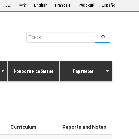
عربي
中文
English
Français
Русский
Español
Search form
Поиск
Новости и события
Партнеры
Curriculum
Reports and Notes