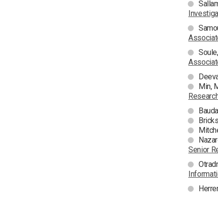
Salla
Investiga
Samou
Associa
Soule
Associat
Deeva
Min, 
Research
Bauda
Brick
Mitche
Nazaro
Senior R
Otrad
Informat
Herre