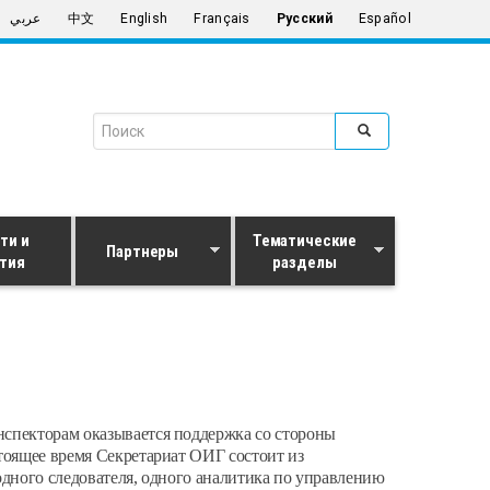
عربي
中文
English
Français
Русский
Español
Search form
Поиск
ти и
Тематические
Партнеры
тия
разделы
нспекторам оказывается поддержка со стороны
тоящее время Секретариат ОИГ состоит из
одного следователя, одного аналитика по управлению