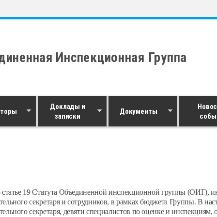
диненная Инспекционная Группа
Доклады и
Новос
кторы
Документы
записки
собы
 статье 19 Статута Объединенной инспекционной группы (ОИГ), и
ельного секретаря и сотрудников, в рамках бюджета Группы. В нас
ельного секретаря, девяти специалистов по оценке и инспекциям, 