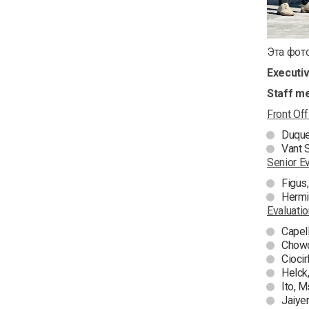
Эта фот
Executi
Staff m
Front Off
Duque
Vant S
Senior Ev
Figus
Hermie
Evaluati
Capel
Chowd
Ciocir
Helck,
Ito, M
Jaiye