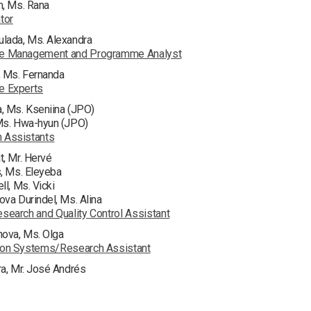
m, Ms. Rana
tor
lada, Ms. Alexandra
te Management and Programme Analyst
, Ms. Fernanda
e Experts
, Ms. Kseniina (JPO)
Ms. Hwa-hyun (JPO)
 Assistants
t, Mr. Hervé
s, Ms. Eleyeba
ll, Ms. Vicki
va Durindel, Ms. Alina
esearch and Quality Control Assistant
nova, Ms. Olga
ion Systems/Research Assistant
ra, Mr. José Andrés