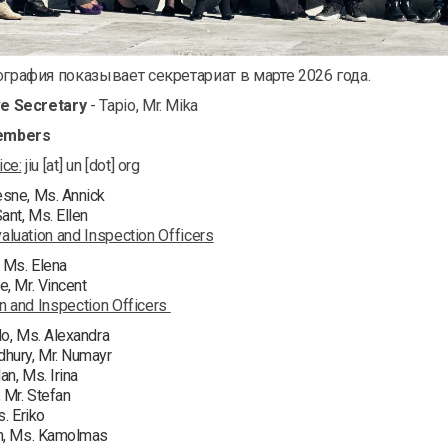
ография показывает секретариат в марте 2026 года.
ve Secretary
- Tapio, Mr. Mika
embers
ice:
jiu [at] un [dot] org
sne, Ms. Annick
ant, Ms. Ellen
aluation and Inspection Officers
, Ms. Elena
, Mr. Vincent
on and Inspection Officers
lo, Ms. Alexandra
hury, Mr. Numayr
lan, Ms. Irina
 Mr. Stefan
s. Eriko
n, Ms. Kamolmas