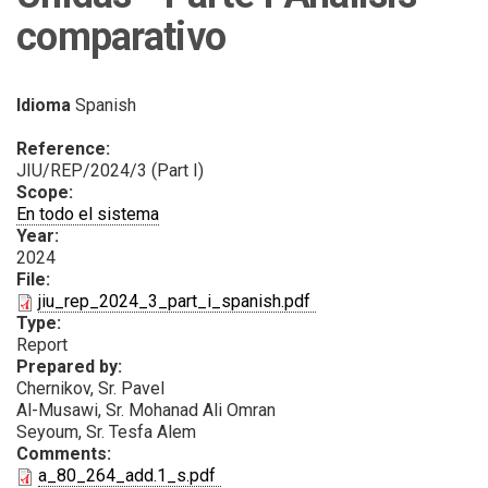
comparativo
Idioma
Spanish
Reference:
JIU/REP/2024/3 (Part I)
Scope:
En todo el sistema
Year:
2024
File:
PDF
jiu_rep_2024_3_part_i_spanish.pdf
Type:
Report
Prepared by:
Chernikov, Sr. Pavel
Al-Musawi, Sr. Mohanad Ali Omran
Seyoum, Sr. Tesfa Alem
Comments:
PDF
a_80_264_add.1_s.pdf