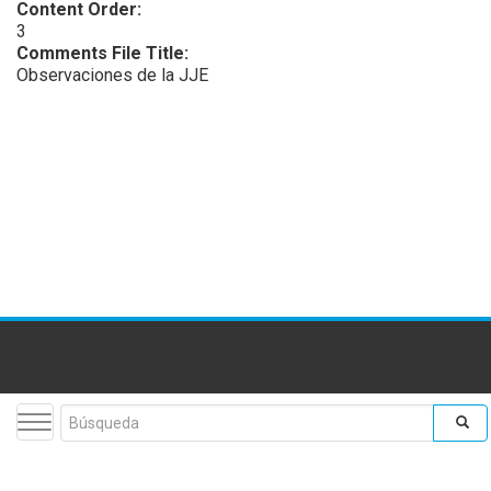
Content Order:
3
Comments File Title:
Observaciones de la JJE
Toggle navigation
Search form
Buscar
facebook
twitter
youtube
flickr
insta