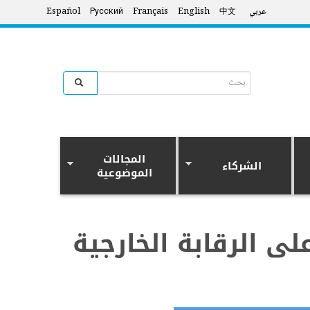
عربي
中文
English
Français
Русский
Español
Search form
البحث
المجالات
الشركاء
الموضوعية
فتيش المشتركة بمرور 60 عاما على الرقابة الخارجية