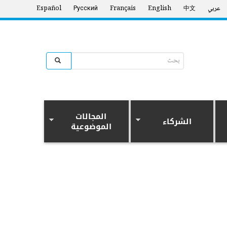
عربي
中文
English
Français
Русский
Español
Search form
البحث
المجالات
الشركاء
الموضوعية