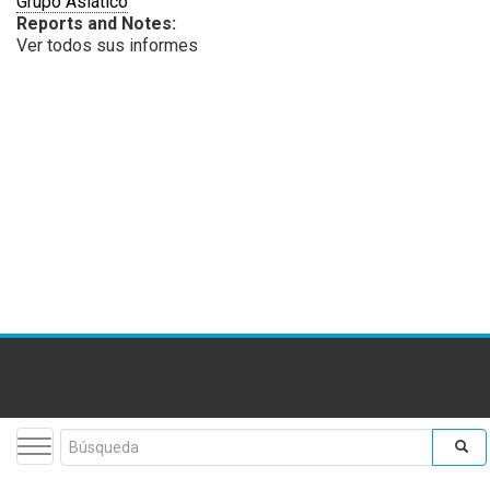
Grupo Asiático
Reports and Notes:
Ver todos sus informes
Toggle navigation
Search form
facebook
twitter
youtube
flickr
insta
Buscar