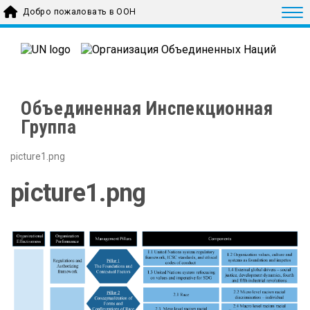
Skip to main content
Togg
Добро пожаловать в ООН
Объединенная Инспекционная
Группа
picture1.png
picture1.png