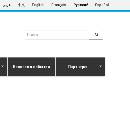
عربي
中文
English
Français
Русский
Español
Search form
Поиск
Новости и события
Партнеры