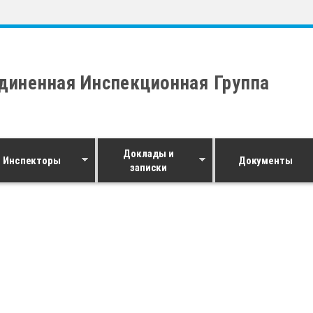
диненная Инспекционная Группа
Доклады и
Инспекторы
Документы
записки