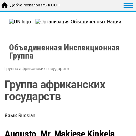
Skip to main content
Togg
Добро пожаловать в ООН
Объединенная Инспекционная
Группа
Группа африканских государств
Группа африканских
государств
Язык
Russian
Augusto, Mr. Makiese Kinkela