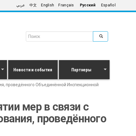
عربي
中文
English
Français
Русский
Español
Search form
Поиск
Новости и события
Партнеры
ния, проведённого Объединённой Инспекционной
ии мер в связи с
ования, проведённого