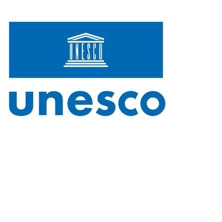
unesco-logo-02-
freelogovectors.net_.png