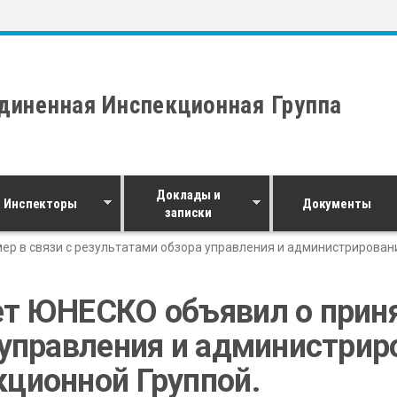
диненная Инспекционная Группа
Доклады и
Инспекторы
Документы
записки
ер в связи с результатами обзора управления и администрирова
т ЮНЕСКО объявил о принят
 управления и администрир
ционной Группой.