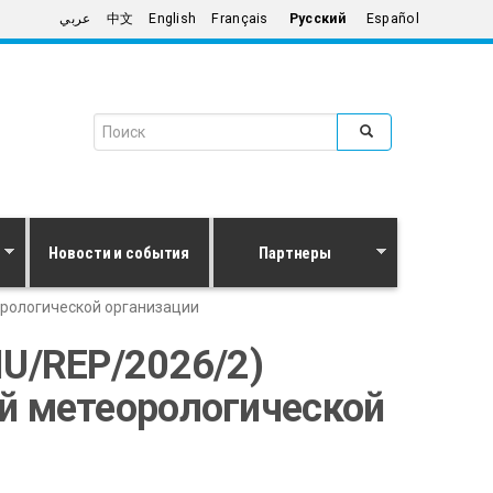
عربي
中文
English
Français
Русский
Español
Search form
Поиск
Новости и события
Партнеры
орологической организации
U/REP/2026/2)
й метеорологической