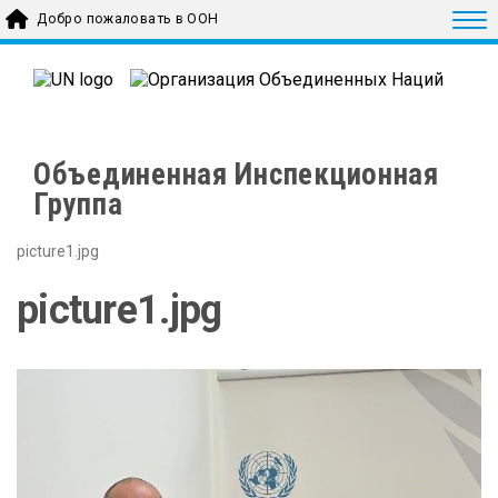
Skip to main content
Togg
Добро пожаловать в ООН
Объединенная Инспекционная
Группа
picture1.jpg
picture1.jpg