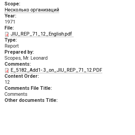
Scope:
Несколько организаций
Year:
1971
File:
PDF
JIU_REP_71_12_English.pdf
Type:
Report
Prepared by:
Scopes, Mr. Leonard
Comments:
E_5182_Add1-.3_on_JIU_REP_71_12.PDF
Content Order:
12
Comments File Title:
Comments
Other documents Title: