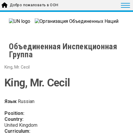
Skip to main content
Togg
Добро пожаловать в ООН
Объединенная Инспекционная
Группа
King, Mr. Cecil
King, Mr. Cecil
Язык
Russian
Position:
Country:
United Kingdom
Curriculum: