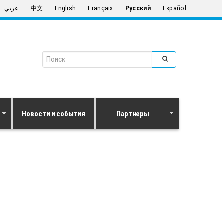
عربي
中文
English
Français
Русский
Español
Search form
Поиск
Новости и события
Партнеры