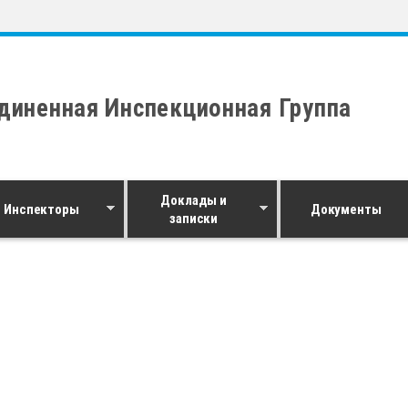
диненная Инспекционная Группа
Доклады и
Инспекторы
Документы
записки